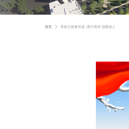
首页
ꄲ
青春正能量传递 | 善行善举 温暖他人