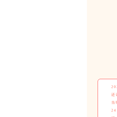
2
还
当
2