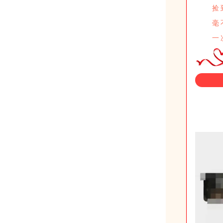
捡
毫
一