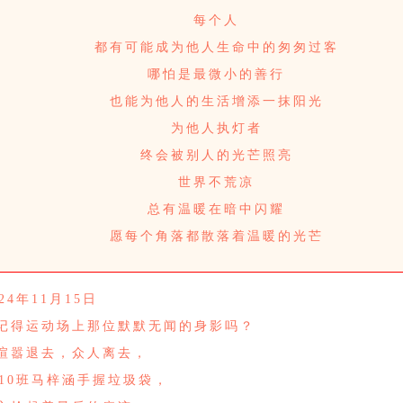
每个人
都有可能成为他人生命中的匆匆过客
哪怕是最微小的善行
也能为他人的生活增添一抹阳光
为他人执灯者
终会被别人的光芒照亮
世界不荒凉
总有温暖在暗中闪耀
愿每个角落都散落着温暖的光芒
024年11月15日
记得运动场上那位默默无闻的身影吗？
喧嚣退去，众人离去，
410班马梓涵手握垃圾袋，