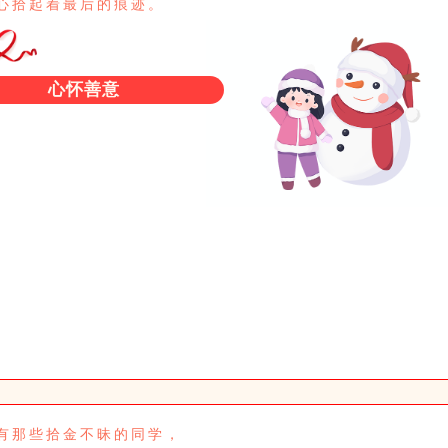
心拾起着最后的痕迹。
心怀善意
有那些拾金不昧的同学，