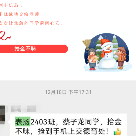
到手机后，
不犹豫地交给老师，
次次让焦急的同学瞬间心安。
拾金不昧