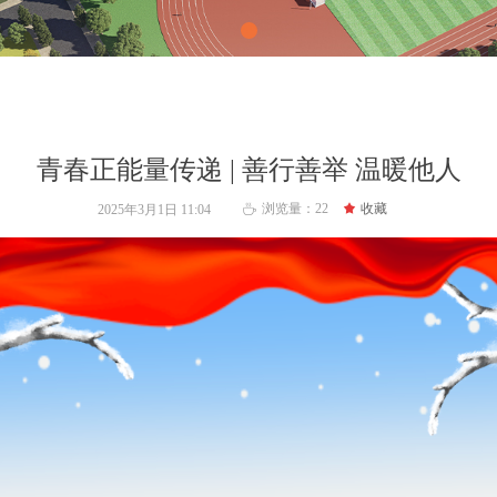
青春正能量传递 | 善行善举 温暖他人
浏览量：
22
끄
收藏
2025年3月1日
11:04
ꄘ