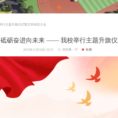
校举行主题升旗仪式暨文明表彰大会
砥砺奋进向未来 —— 我校举行主题升旗
浏览量：
97
끄
收藏
2025年12月10日
10:35
ꄘ
国殇史
园新风