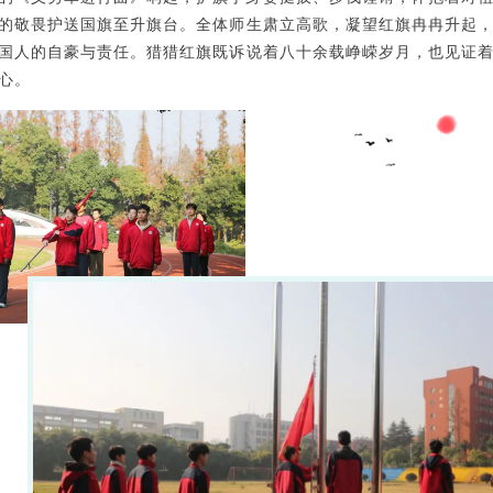
的敬畏护送国旗至升旗台。全体师生肃立高歌，凝望红旗冉冉升起
国人的自豪与责任。猎猎红旗既诉说着八十余载峥嵘岁月，也见证
心。