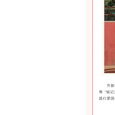
升旗
释 “铭
践行爱国