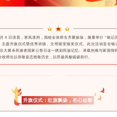
2 月 8 日清晨，寒风凛冽，我校全体师生齐聚操场，隆重举行 “铭记
” 主题升旗仪式暨优秀班级、文明寝室颁奖仪式。此次活动旨在铭记 
日南京大屠杀死难者国家公祭日这一镌刻民族记忆、承载伤痛与家国情
全校师生以崇敬姿态致敬历史，以昂扬风貌砥砺前行。
升旗仪式：红旗飘扬，初心如磐