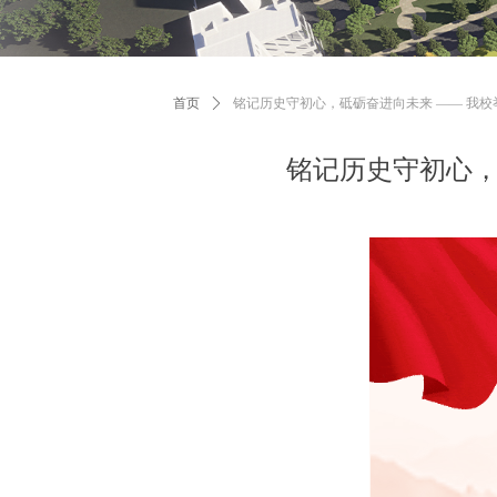
首页
ꄲ
铭记历史守初心，砥砺奋进向未来 —— 我
铭记历史守初心，
铭记
扬校