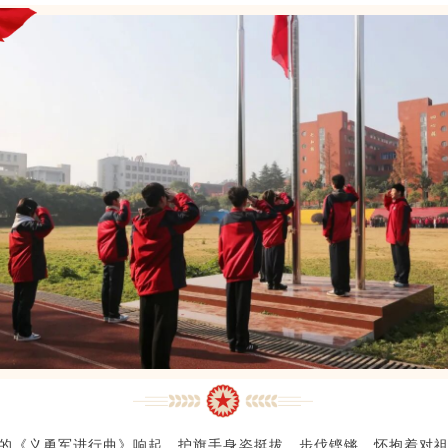
的《义勇军进行曲》响起，护旗手身姿挺拔、步伐铿锵，怀抱着对