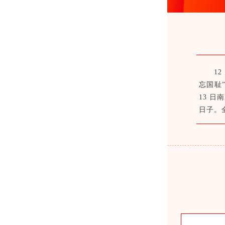
1
忘国耻
13 
日子。