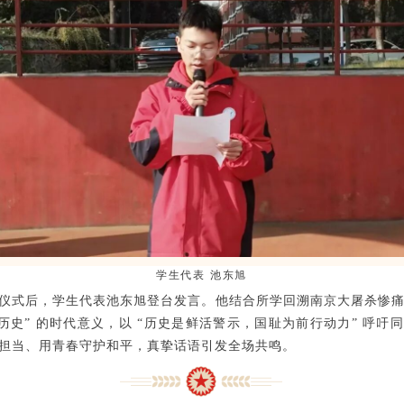
学生代表 池东旭
仪式后，学生代表池东旭登台发言。他结合所学回溯南京大屠杀惨
记历史” 的时代意义，以 “历史是鲜活警示，国耻为前行动力” 呼吁
担当、用青春守护和平，真挚话语引发全场共鸣。