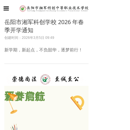
首页
끀
学校概况
岳阳市湘军科创学校 2026 年春
季开学通知
新闻动态
创建时间：
2026年3月5日
09:49
党建引领
新学期，新起点，不负韶华，逐梦前行！
教学教研
德育管理
学生成长
新春启航
逐梦前行
招生招聘
联系我们