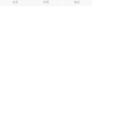
首页
环境
电话
毕后及时离校，不逗留、不进入
教学区域，共同维护校园秩序。
新学期，新起点，新征程。
愿全体湘军学子收心归位、勤学
笃行，
学有所成、不负韶华！