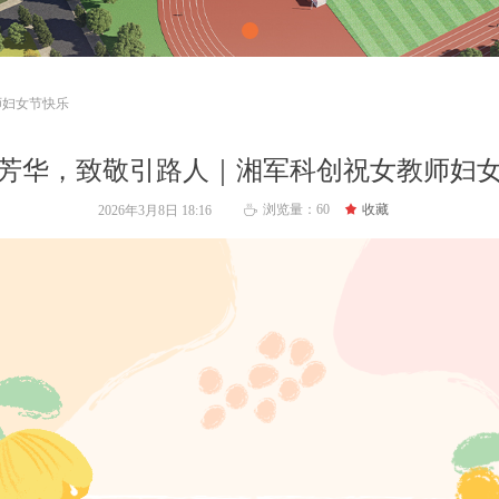
师妇女节快乐
芳华，致敬引路人｜湘军科创祝女教师妇
浏览量：
60
끄
收藏
2026年3月8日
18:16
ꄘ
担使命
育桃李