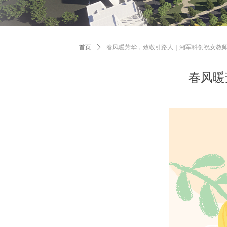
首页
ꄲ
春风暖芳华，致敬引路人｜湘军科创祝女教
春风暖
以柔肩
以匠心