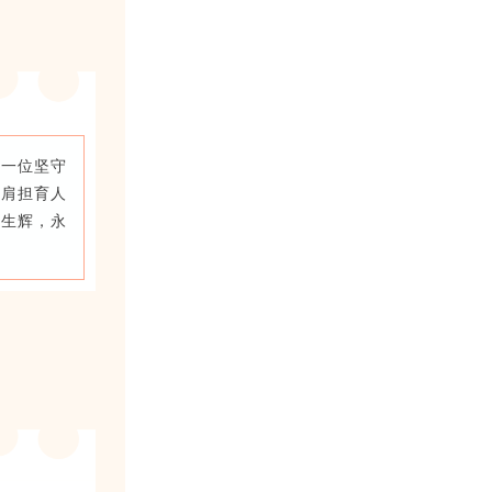
每一位坚守
柔肩担育人
熠生辉，永