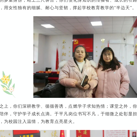
的多重身份，站上三尺讲台，你们便化身知识的传播者、成长的引
，用女性独有的细腻、耐心与坚韧，撑起学校教育教学的“半边天”。
之上，你们深耕教学、循循善诱，点燃学子求知热情；课堂之外，
陪伴，守护学子成长点滴。于平凡岗位书写不凡，于细微之处彰显
，为校园注入温情，为教育点亮星火。