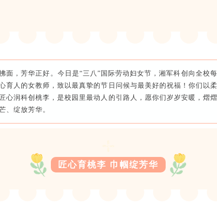
拂面，芳华正好。今日是“三八”国际劳动妇女节，湘军科创向全校
心育人的女教师，致以最真挚的节日问候与最美好的祝福！你们以
匠心润科创桃李，是校园里最动人的引路人，愿你们岁岁安暖，熠
芒、绽放芳华。
匠心育桃李 巾帼绽芳华