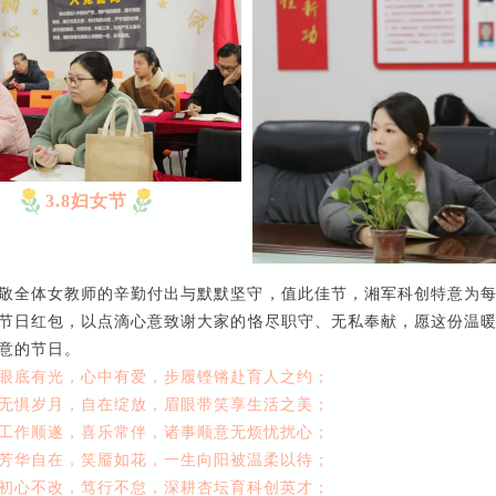
3.8妇女节
敬全体女教师的辛勤付出与默默坚守，值此佳节，湘军科创特意为
节日红包，以点滴心意致谢大家的恪尽职守、无私奉献，愿这份温
意的节日。
眼底有光，心中有爱，步履铿锵赴育人之约；
无惧岁月，自在绽放，眉眼带笑享生活之美；
工作顺遂，喜乐常伴，诸事顺意无烦忧扰心；
芳华自在，笑靥如花，一生向阳被温柔以待；
初心不改，笃行不怠，深耕杏坛育科创英才；