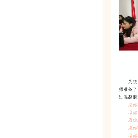
为致
师准备了
过温馨惬
愿你
愿你
愿你
愿你
愿你