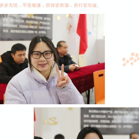
岁岁无忧，平安顺遂，所得皆所愿，所行皆坦途。