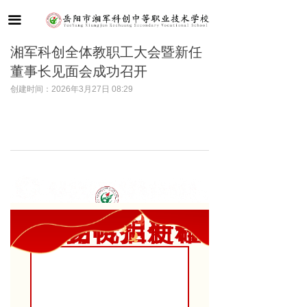
首页
끀
学校概况
湘军科创全体教职工大会暨新任
董事长见面会成功召开
新闻动态
创建时间：
2026年3月27日
08:29
党建引领
教学教研
德育管理
学生成长
薪火相传担使命
奋楫扬帆启新程
岳阳市湘军科创中等职业技术学校
招生招聘
联系我们