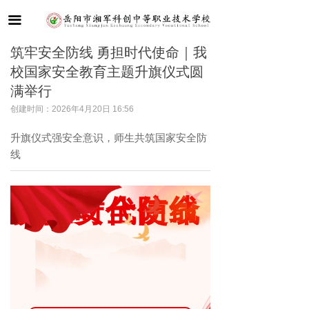
首页
끀
学校概况
筑牢安全防线 勇担时代使命｜我
校国家安全教育主题升旗仪式圆
新闻动态
满举行
党建引领
创建时间：
2026年4月20日
16:56
升旗仪式强安全意识，师生共筑国家安全防
教学教研
线
德育管理
筑牢安全防线
勇担时代使命
学生成长
招生招聘
联系我们