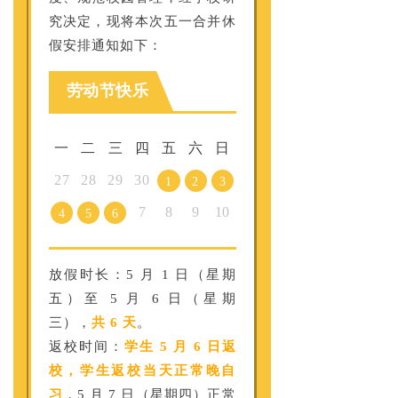
究决定，现将本次五一合并休
假安排通知如下：
劳动节快乐
一
二
三
四
五
六
日
27
28
29
30
1
2
3
7
8
9
10
4
5
6
放假时长：
5 月 1 日（星期
五）至 5 月 6 日（星期
三），
共 6 天
。
返校时间：
学生 5 月 6 日返
校，学生返校当天正常晚自
习
，5 月 7 日（星期四）正常