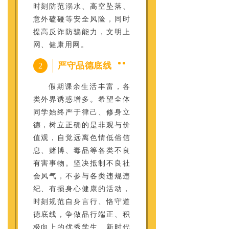
时刻防范溺水、高空坠落、
意外磕碰等安全风险，同时
提高反诈防骗能力，文明上
网、健康用网。
严守品德底线
2
假期课余生活丰富，各
类外界诱惑增多。希望全体
同学始终严于律己、修身立
德，树立正确的是非观与价
值观，自觉远离色情低俗信
息、赌博、毒品等各类不良
有害事物。坚决抵制不良社
会风气，不参与各类违规违
纪、有损身心健康的活动，
时刻规范自身言行、恪守道
德底线，争做品行端正、积
极向上的优秀学生、新时代