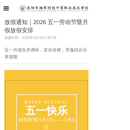
首页
끀
学校概况
放假通知｜2026 五一劳动节暨月
假放假安排
新闻动态
创建时间：
2026年4月30日
08:18
党建引领
五一月假合并调休，安全自律，劳逸结合乐
享假期
教学教研
德育管理
学生成长
招生招聘
HAPPY HOLIDAY
五一快乐
联系我们
放假时间 5月1日—— 5月6
日