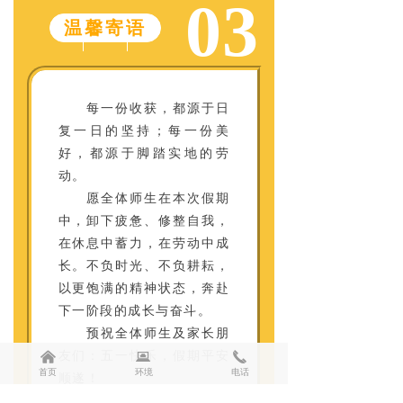
03
温馨寄语
每一份收获，都源于日
复一日的坚持；每一份美
好，都源于脚踏实地的劳
动。
愿全体师生在本次假期
中，卸下疲惫、修整自我，
在休息中蓄力，在劳动中成
长。不负时光、不负耕耘，
以更饱满的精神状态，奔赴
下一阶段的成长与奋斗。
预祝全体师生及家长朋
낀
뀵
끅
友们：五一快乐，假期平安
首页
环境
电话
顺遂！